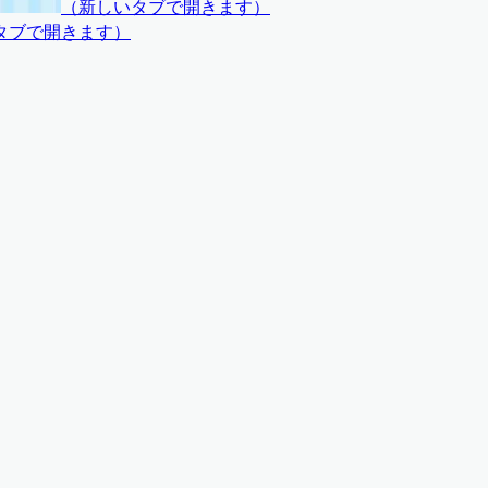
（
新しいタブで開きます
）
タブで開きます
）