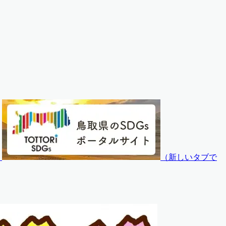
）
（
新しいタブで