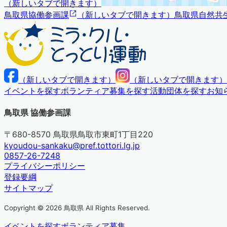
（
新しいタブで開きます
）
鳥取県協働参画課
（
新しいタブで開きます
）
鳥取県自然共
（
新しいタブで開きます
）
（
新しいタブで開きます
）
イベントを探す
ボランティア募集を探す
活動団体を探す
お知
鳥取県 協働参画課
〒680-8570 鳥取県鳥取市東町1丁目220
kyoudou-sankaku@pref.tottori.lg.jp
0857-26-7248
プライバシーポリシー
登録要綱
サイトマップ
Copyright © 2026 鳥取県 All Rights Reserved.
イベントを探す
ボランティア募集