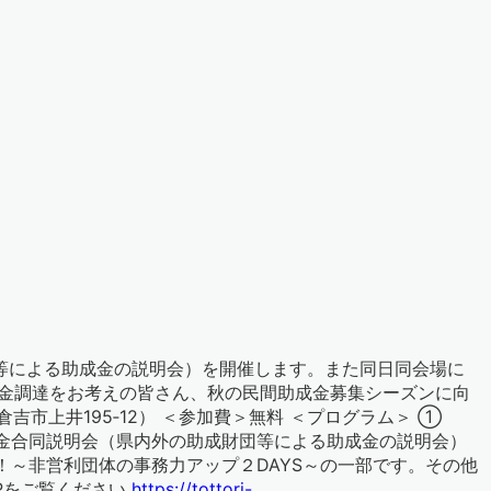
等による助成金の説明会）を開催します。また同日同会場に
資金調達をお考えの皆さん、秋の民間助成金募集シーズンに向
吉市上井195‐12） ＜参加費＞無料 ＜プログラム＞ ①
助成金合同説明会（県内外の助成財団等による助成金の説明会）
ス！～非営利団体の事務力アップ２DAYS～の一部です。その他
Pをご覧ください
https://tottori-