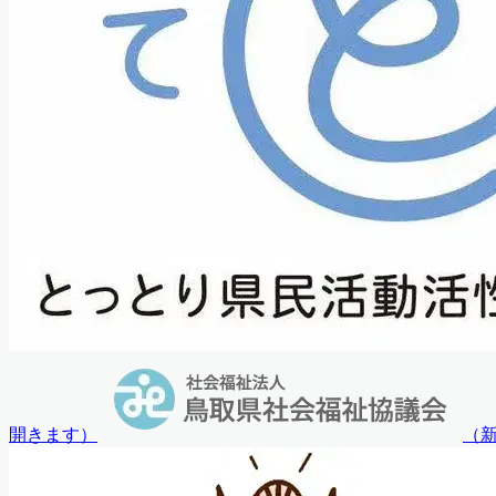
開きます
）
（