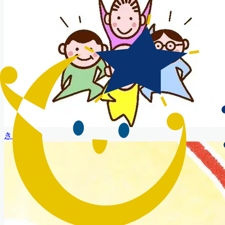
きます
）