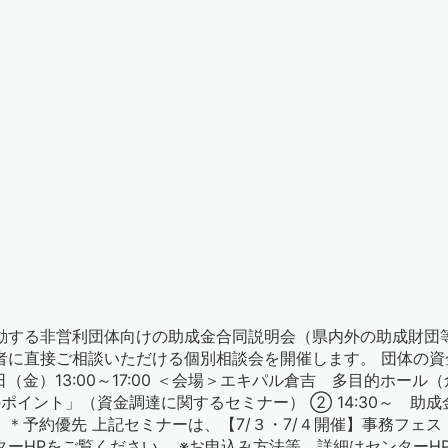
動する非営利団体向けの助成金合同説明会（県内外の助成財団
者に直接ご相談いただける個別相談会を開催します。 団体の
）13:00～17:00 ＜会場＞エキパル倉吉 多目的ホール（倉
のポイント」（資金調達に関するセミナー） ② 14:30～ 
） ＊予約優先 上記セミナーは、【7/３・7/４開催】事務フェ
ーHPをご覧ください。 ※お申込み方法等、詳細はセンターH